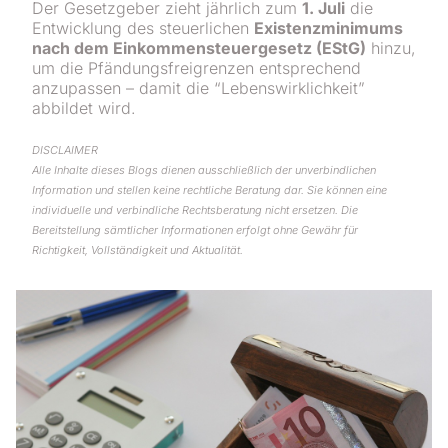
Der Gesetzgeber zieht jährlich zum
1. Juli
die
Entwicklung des steuerlichen
Existenzminimums
nach dem Einkommensteuergesetz (EStG)
hinzu,
um die Pfändungsfrei­grenzen entsprechend
anzupassen – damit die “Lebenswirklichkeit”
abbildet wird.
DISCLAIMER
Alle Inhalte dieses Blogs dienen ausschließlich der unverbindlichen
Information und stellen keine rechtliche Beratung dar. Sie können eine
individuelle und verbindliche Rechtsberatung nicht ersetzen. Die
Bereitstellung sämtlicher Informationen erfolgt ohne Gewähr für
Richtigkeit, Vollständigkeit und Aktualität.